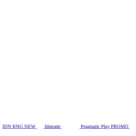
IDN RNG
NEW
Idntrade
Pragmatic Play
PROMO