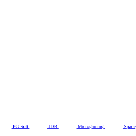
PG Soft
JDB
Microgaming
Spade