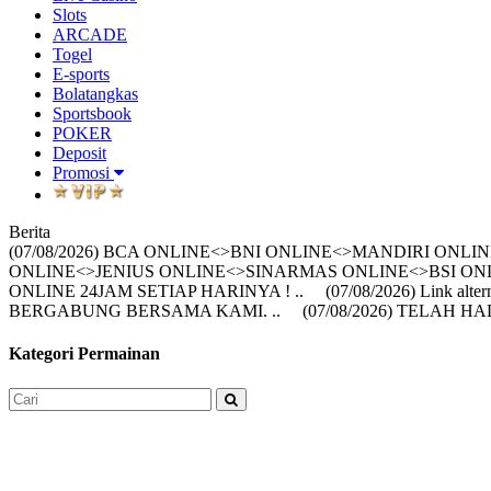
Slots
ARCADE
Togel
E-sports
Bolatangkas
Sportsbook
POKER
Deposit
Promosi
Berita
(07/08/2026)
BCA ONLINE<>BNI ONLINE<>MANDIRI ONLI
ONLINE<>JENIUS ONLINE<>SINARMAS ONLINE<>BSI O
ONLINE 24JAM SETIAP HARINYA ! ..
(07/08/2026)
Link alter
BERGABUNG BERSAMA KAMI. ..
(07/08/2026)
TELAH HA
Kategori Permainan