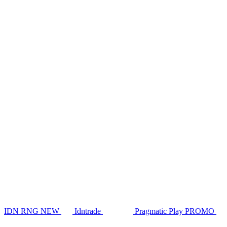
IDN RNG
NEW
Idntrade
Pragmatic Play
PROMO