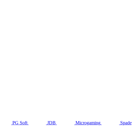
PG Soft
JDB
Microgaming
Spade