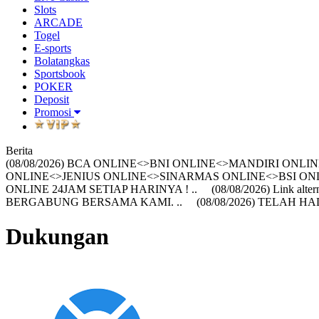
Slots
ARCADE
Togel
E-sports
Bolatangkas
Sportsbook
POKER
Deposit
Promosi
Berita
(08/08/2026)
BCA ONLINE<>BNI ONLINE<>MANDIRI ONLI
ONLINE<>JENIUS ONLINE<>SINARMAS ONLINE<>BSI O
ONLINE 24JAM SETIAP HARINYA ! ..
(08/08/2026)
Link alter
BERGABUNG BERSAMA KAMI. ..
(08/08/2026)
TELAH HA
Dukungan