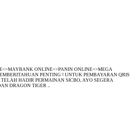
INE<>MAYBANK ONLINE<>PANIN ONLINE<>MEGA
EMBERITAHUAN PENTING ! UNTUK PEMBAYARAN QRIS
NI TELAH HADIR PERMAINAN SICBO, AYO SEGERA
DAN DRAGON TIGER ..