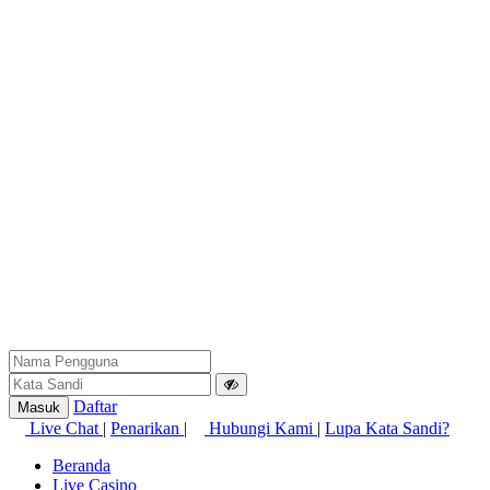
Daftar
Masuk
Live Chat
|
Penarikan
|
Hubungi Kami
|
Lupa Kata Sandi?
Beranda
Live Casino