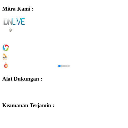
Mitra Kami :
Alat Dukungan :
Keamanan Terjamin :