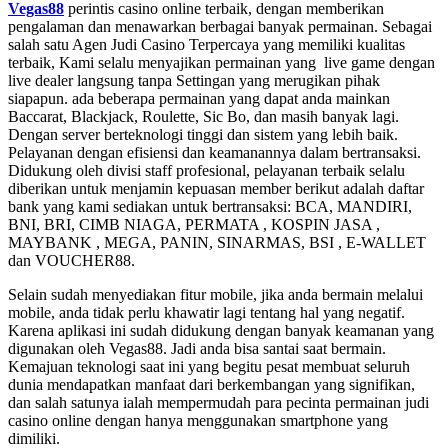
Vegas88
perintis casino online terbaik, dengan memberikan
pengalaman dan menawarkan berbagai banyak permainan. Sebagai
salah satu Agen Judi Casino Terpercaya yang memiliki kualitas
terbaik, Kami selalu menyajikan permainan yang live game dengan
live dealer langsung tanpa Settingan yang merugikan pihak
siapapun. ada beberapa permainan yang dapat anda mainkan
Baccarat, Blackjack, Roulette, Sic Bo, dan masih banyak lagi.
Dengan server berteknologi tinggi dan sistem yang lebih baik.
Pelayanan dengan efisiensi dan keamanannya dalam bertransaksi.
Didukung oleh divisi staff profesional, pelayanan terbaik selalu
diberikan untuk menjamin kepuasan member berikut adalah daftar
bank yang kami sediakan untuk bertransaksi: BCA, MANDIRI,
BNI, BRI, CIMB NIAGA, PERMATA , KOSPIN JASA ,
MAYBANK , MEGA, PANIN, SINARMAS, BSI , E-WALLET
dan VOUCHER88.
Selain sudah menyediakan fitur mobile, jika anda bermain melalui
mobile, anda tidak perlu khawatir lagi tentang hal yang negatif.
Karena aplikasi ini sudah didukung dengan banyak keamanan yang
digunakan oleh Vegas88. Jadi anda bisa santai saat bermain.
Kemajuan teknologi saat ini yang begitu pesat membuat seluruh
dunia mendapatkan manfaat dari berkembangan yang signifikan,
dan salah satunya ialah mempermudah para pecinta permainan judi
casino online dengan hanya menggunakan smartphone yang
dimiliki.