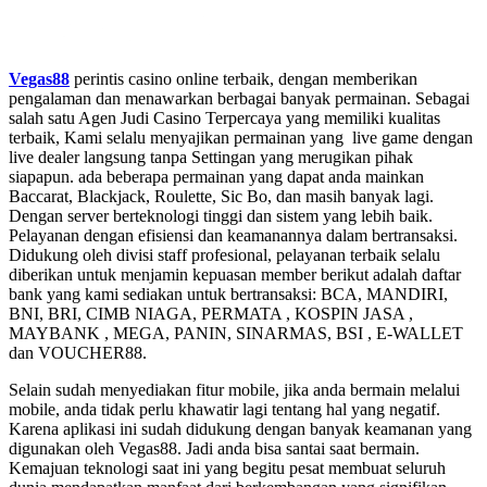
Vegas88
perintis casino online terbaik, dengan memberikan
pengalaman dan menawarkan berbagai banyak permainan. Sebagai
salah satu Agen Judi Casino Terpercaya yang memiliki kualitas
terbaik, Kami selalu menyajikan permainan yang live game dengan
live dealer langsung tanpa Settingan yang merugikan pihak
siapapun. ada beberapa permainan yang dapat anda mainkan
Baccarat, Blackjack, Roulette, Sic Bo, dan masih banyak lagi.
Dengan server berteknologi tinggi dan sistem yang lebih baik.
Pelayanan dengan efisiensi dan keamanannya dalam bertransaksi.
Didukung oleh divisi staff profesional, pelayanan terbaik selalu
diberikan untuk menjamin kepuasan member berikut adalah daftar
bank yang kami sediakan untuk bertransaksi: BCA, MANDIRI,
BNI, BRI, CIMB NIAGA, PERMATA , KOSPIN JASA ,
MAYBANK , MEGA, PANIN, SINARMAS, BSI , E-WALLET
dan VOUCHER88.
Selain sudah menyediakan fitur mobile, jika anda bermain melalui
mobile, anda tidak perlu khawatir lagi tentang hal yang negatif.
Karena aplikasi ini sudah didukung dengan banyak keamanan yang
digunakan oleh Vegas88. Jadi anda bisa santai saat bermain.
Kemajuan teknologi saat ini yang begitu pesat membuat seluruh