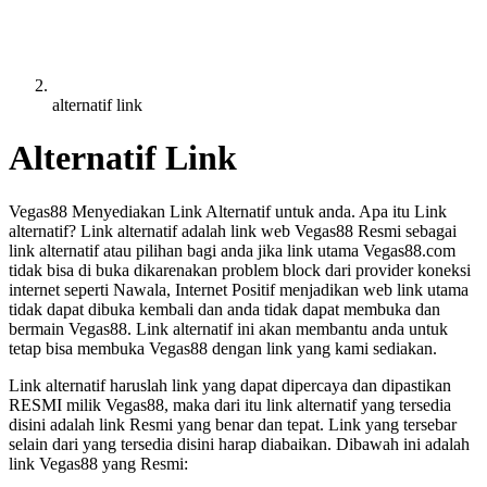
alternatif link
Alternatif Link
Vegas88 Menyediakan Link Alternatif untuk anda. Apa itu Link
alternatif? Link alternatif adalah link web Vegas88 Resmi sebagai
link alternatif atau pilihan bagi anda jika link utama Vegas88.com
tidak bisa di buka dikarenakan problem block dari provider koneksi
internet seperti Nawala, Internet Positif menjadikan web link utama
tidak dapat dibuka kembali dan anda tidak dapat membuka dan
bermain Vegas88. Link alternatif ini akan membantu anda untuk
tetap bisa membuka Vegas88 dengan link yang kami sediakan.
Link alternatif haruslah link yang dapat dipercaya dan dipastikan
RESMI milik Vegas88, maka dari itu link alternatif yang tersedia
disini adalah link Resmi yang benar dan tepat. Link yang tersebar
selain dari yang tersedia disini harap diabaikan. Dibawah ini adalah
link Vegas88 yang Resmi: