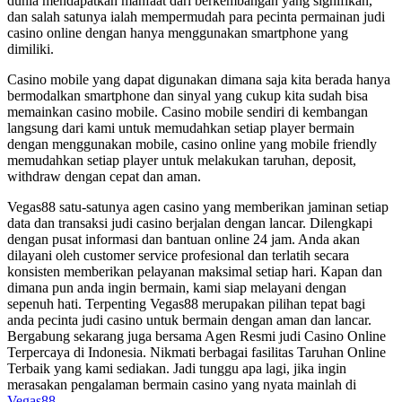
dunia mendapatkan manfaat dari berkembangan yang signifikan,
dan salah satunya ialah mempermudah para pecinta permainan judi
casino online dengan hanya menggunakan smartphone yang
dimiliki.
Casino mobile yang dapat digunakan dimana saja kita berada hanya
bermodalkan smartphone dan sinyal yang cukup kita sudah bisa
memainkan casino mobile. Casino mobile sendiri di kembangan
langsung dari kami untuk memudahkan setiap player bermain
dengan menggunakan mobile, casino online yang mobile friendly
memudahkan setiap player untuk melakukan taruhan, deposit,
withdraw dengan cepat dan aman.
Vegas88 satu-satunya agen casino yang memberikan jaminan setiap
data dan transaksi judi casino berjalan dengan lancar. Dilengkapi
dengan pusat informasi dan bantuan online 24 jam. Anda akan
dilayani oleh customer service profesional dan terlatih secara
konsisten memberikan pelayanan maksimal setiap hari. Kapan dan
dimana pun anda ingin bermain, kami siap melayani dengan
sepenuh hati. Terpenting Vegas88 merupakan pilihan tepat bagi
anda pecinta judi casino untuk bermain dengan aman dan lancar.
Bergabung sekarang juga bersama Agen Resmi judi Casino Online
Terpercaya di Indonesia. Nikmati berbagai fasilitas Taruhan Online
Terbaik yang kami sediakan. Jadi tunggu apa lagi, jika ingin
merasakan pengalaman bermain casino yang nyata mainlah di
Vegas88