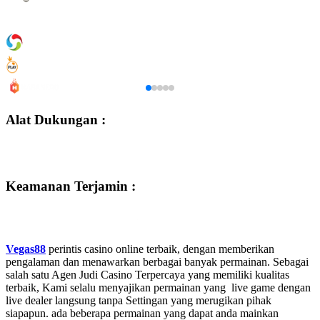
Alat Dukungan :
Keamanan Terjamin :
Vegas88
perintis casino online terbaik, dengan memberikan
pengalaman dan menawarkan berbagai banyak permainan. Sebagai
salah satu Agen Judi Casino Terpercaya yang memiliki kualitas
terbaik, Kami selalu menyajikan permainan yang live game dengan
live dealer langsung tanpa Settingan yang merugikan pihak
siapapun. ada beberapa permainan yang dapat anda mainkan