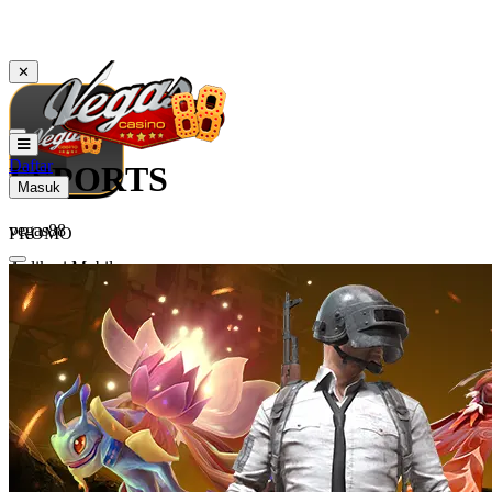
✕
Daftar
ESPORTS
Masuk
vegas88
PROMO
Aplikasi Mobile
Download