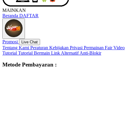
MAINKAN
Beranda
DAFTAR
Promosi
Live Chat
Tentang Kami
Peraturan
Kebijakan Privasi
Permainan Fair
Video
Tutorial
Tutorial Bermain
Link Alternatif
Anti-Blokir
Metode Pembayaran :