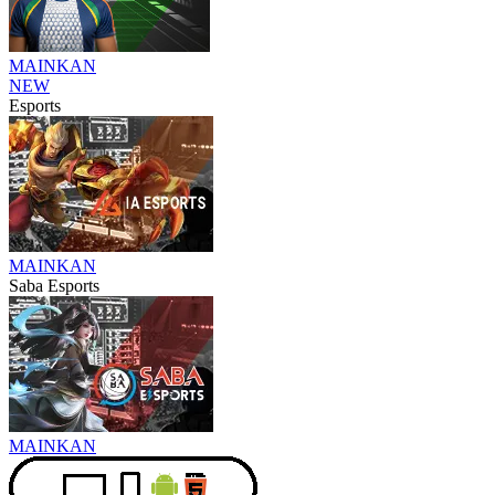
MAINKAN
NEW
Esports
MAINKAN
Saba Esports
MAINKAN