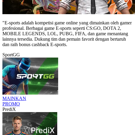
"E-sports adalah kompetisi game online yang dimainkan oleh gamer
profesional. Berbagai game E-sports seperti CS:GO, DOTA 2,
MOBILE LEGENDS, LOL, PUBG, FIFA, dan game menantang
lainnya tersedia. Dukung tim dan pemain favorit dengan bertaruh
dan raih bonus cashback E-sports.
SportGG
MAINKAN
PROMO
PrediX