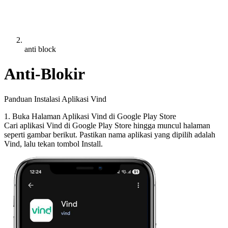
anti block
Anti-Blokir
Panduan Instalasi Aplikasi Vind
1. Buka Halaman Aplikasi Vind di Google Play Store
Cari aplikasi Vind di Google Play Store hingga muncul halaman
seperti gambar berikut. Pastikan nama aplikasi yang dipilih adalah
Vind, lalu tekan tombol Install.