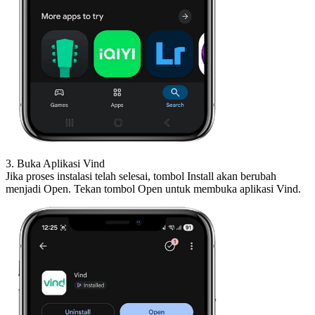
3. Buka Aplikasi Vind
Jika proses instalasi telah selesai, tombol Install akan berubah
menjadi Open. Tekan tombol Open untuk membuka aplikasi Vind.