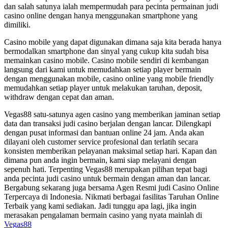
dan salah satunya ialah mempermudah para pecinta permainan judi
casino online dengan hanya menggunakan smartphone yang
dimiliki.
Casino mobile yang dapat digunakan dimana saja kita berada hanya
bermodalkan smartphone dan sinyal yang cukup kita sudah bisa
memainkan casino mobile. Casino mobile sendiri di kembangan
langsung dari kami untuk memudahkan setiap player bermain
dengan menggunakan mobile, casino online yang mobile friendly
memudahkan setiap player untuk melakukan taruhan, deposit,
withdraw dengan cepat dan aman.
Vegas88 satu-satunya agen casino yang memberikan jaminan setiap
data dan transaksi judi casino berjalan dengan lancar. Dilengkapi
dengan pusat informasi dan bantuan online 24 jam. Anda akan
dilayani oleh customer service profesional dan terlatih secara
konsisten memberikan pelayanan maksimal setiap hari. Kapan dan
dimana pun anda ingin bermain, kami siap melayani dengan
sepenuh hati. Terpenting Vegas88 merupakan pilihan tepat bagi
anda pecinta judi casino untuk bermain dengan aman dan lancar.
Bergabung sekarang juga bersama Agen Resmi judi Casino Online
Terpercaya di Indonesia. Nikmati berbagai fasilitas Taruhan Online
Terbaik yang kami sediakan. Jadi tunggu apa lagi, jika ingin
merasakan pengalaman bermain casino yang nyata mainlah di
Vegas88