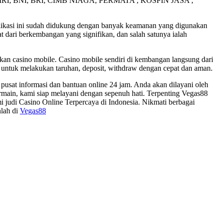
A, MANDIRI, BNI, BRI, CIMB NIAGA, PERMATA , KOSPIN JASA ,
 aplikasi ini sudah didukung dengan banyak keamanan yang digunakan
t dari berkembangan yang signifikan, dan salah satunya ialah
an casino mobile. Casino mobile sendiri di kembangan langsung dari
untuk melakukan taruhan, deposit, withdraw dengan cepat dan aman.
 pusat informasi dan bantuan online 24 jam. Anda akan dilayani oleh
ermain, kami siap melayani dengan sepenuh hati. Terpenting Vegas88
 judi Casino Online Terpercaya di Indonesia. Nikmati berbagai
nlah di
Vegas88