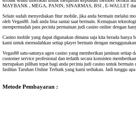
terbaik selalu diberikan untuk menjamin kepuasan member berik
MAYBANK , MEGA, PANIN, SINARMAS, BSI , E-WALLET d
Selain sudah menyediakan fitur mobile, jika anda bermain melalui mo
oleh Vegas88. Jadi anda bisa santai saat bermain. Kemajuan teknolog
mempermudah para pecinta permainan judi casino online dengan han
Casino mobile yang dapat digunakan dimana saja kita berada hanya 
kami untuk memudahkan setiap player bermain dengan menggunakan m
Vegas88 satu-satunya agen casino yang memberikan jaminan setiap dat
customer service profesional dan terlatih secara konsisten memberik
merupakan pilihan tepat bagi anda pecinta judi casino untuk bermai
fasilitas Taruhan Online Terbaik yang kami sediakan. Jadi tunggu ap
Metode Pembayaran :