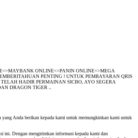
INE<>MAYBANK ONLINE<>PANIN ONLINE<>MEGA
EMBERITAHUAN PENTING ! UNTUK PEMBAYARAN QRIS
NI TELAH HADIR PERMAINAN SICBO, AYO SEGERA
DAN DRAGON TIGER ..
 data yang Anda berikan kepada kami untuk memungkinkan kami untuk
asi ini. Dengan mengirimkan informasi kepada kami dan