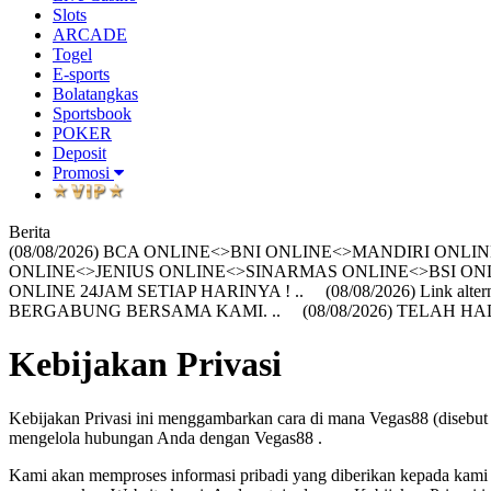
Slots
ARCADE
Togel
E-sports
Bolatangkas
Sportsbook
POKER
Deposit
Promosi
Berita
(08/08/2026)
BCA ONLINE<>BNI ONLINE<>MANDIRI ONLI
ONLINE<>JENIUS ONLINE<>SINARMAS ONLINE<>BSI O
ONLINE 24JAM SETIAP HARINYA ! ..
(08/08/2026)
Link alter
BERGABUNG BERSAMA KAMI. ..
(08/08/2026)
TELAH HA
Kebijakan Privasi
Kebijakan Privasi ini menggambarkan cara di mana Vegas88 (disebut
mengelola hubungan Anda dengan Vegas88 .
Kami akan memproses informasi pribadi yang diberikan kepada kami m