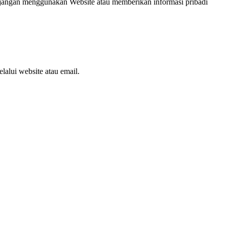
, jangan menggunakan Website atau memberikan informasi pribadi
alui website atau email.