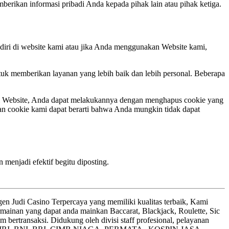
rikan informasi pribadi Anda kepada pihak lain atau pihak ketiga.
diri di website kami atau jika Anda menggunakan Website kami,
uk memberikan layanan yang lebih baik dan lebih personal. Beberapa
di Website, Anda dapat melakukannya dengan menghapus cookie yang
n cookie kami dapat berarti bahwa Anda mungkin tidak dapat
menjadi efektif begitu diposting.
en Judi Casino Terpercaya yang memiliki kualitas terbaik, Kami
mainan yang dapat anda mainkan Baccarat, Blackjack, Roulette, Sic
 bertransaksi. Didukung oleh divisi staff profesional, pelayanan