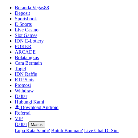
Beranda Vegas88
Deposit
Sportsbook
E-Sports
Live Casino
Slot Games
IDN E-Lottery
POKER
ARCADE
Bolatangkas
Cara Bermain
Togel
IDN Raffle
RTP Slots
Promosi
Withdraw
Daftar
Hubungi Kami
Download Android
Referral
VIP
Daftar
Masuk
Lupa Kata Sandi?
Butuh Bantuan?
Live Chat Di Sini