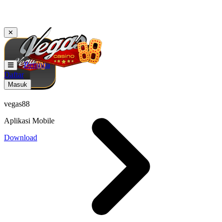
✕
Beranda
Daftar
Masuk
vegas88
Aplikasi Mobile
Download