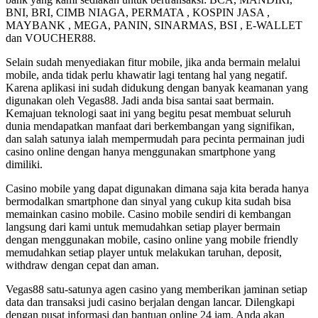
BNI, BRI, CIMB NIAGA, PERMATA , KOSPIN JASA ,
MAYBANK , MEGA, PANIN, SINARMAS, BSI , E-WALLET
dan VOUCHER88.
Selain sudah menyediakan fitur mobile, jika anda bermain melalui
mobile, anda tidak perlu khawatir lagi tentang hal yang negatif.
Karena aplikasi ini sudah didukung dengan banyak keamanan yang
digunakan oleh Vegas88. Jadi anda bisa santai saat bermain.
Kemajuan teknologi saat ini yang begitu pesat membuat seluruh
dunia mendapatkan manfaat dari berkembangan yang signifikan,
dan salah satunya ialah mempermudah para pecinta permainan judi
casino online dengan hanya menggunakan smartphone yang
dimiliki.
Casino mobile yang dapat digunakan dimana saja kita berada hanya
bermodalkan smartphone dan sinyal yang cukup kita sudah bisa
memainkan casino mobile. Casino mobile sendiri di kembangan
langsung dari kami untuk memudahkan setiap player bermain
dengan menggunakan mobile, casino online yang mobile friendly
memudahkan setiap player untuk melakukan taruhan, deposit,
withdraw dengan cepat dan aman.
Vegas88 satu-satunya agen casino yang memberikan jaminan setiap
data dan transaksi judi casino berjalan dengan lancar. Dilengkapi
dengan pusat informasi dan bantuan online 24 jam. Anda akan