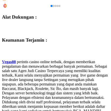
Alat Dukungan :
Keamanan Terjamin :
Vegas88
perintis casino online terbaik, dengan memberikan
pengalaman dan menawarkan berbagai banyak permainan. Sebagai
salah satu Agen Judi Casino Terpercaya yang memiliki kualitas
terbaik, Kami selalu menyajikan permainan yang live game dengan
live dealer langsung tanpa Settingan yang merugikan pihak
siapapun. ada beberapa permainan yang dapat anda mainkan
Baccarat, Blackjack, Roulette, Sic Bo, dan masih banyak lagi.
Dengan server berteknologi tinggi dan sistem yang lebih baik.
Pelayanan dengan efisiensi dan keamanannya dalam bertransaksi.
Didukung oleh divisi staff profesional, pelayanan terbaik selalu
diberikan untuk menjamin kepuasan member berikut adalah daftar
bank yang kami sediakan untuk bertransaksi: BCA, MANDIRI,