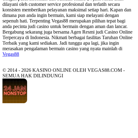
dilayani oleh customer service profesional dan terlatih secara
konsisten memberikan pelayanan maksimal setiap hari. Kapan dan
dimana pun anda ingin bermain, kami siap melayani dengan
sepenuh hati. Terpenting Vegas88 merupakan pilihan tepat bagi
anda pecinta judi casino untuk bermain dengan aman dan lancar.
Bergabung sekarang juga bersama Agen Resmi judi Casino Online
Terpercaya di Indonesia. Nikmati berbagai fasilitas Taruhan Online
Terbaik yang kami sediakan. Jadi tunggu apa lagi, jika ingin
merasakan pengalaman bermain casino yang nyata mainlah di
Vegas88
© 2014 - 2026 KASINO ONLINE OLEH VEGAS88.COM -
SEMUA HAK DILINDUNGI