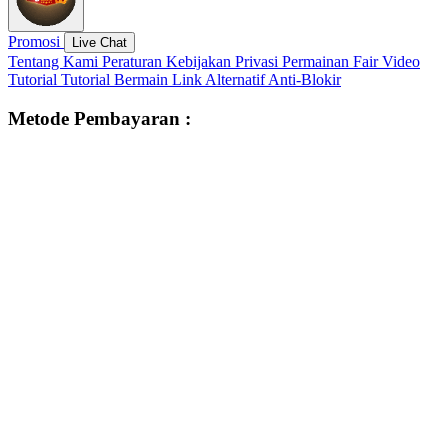
Promosi
Live Chat
Tentang Kami
Peraturan
Kebijakan Privasi
Permainan Fair
Video
Tutorial
Tutorial Bermain
Link Alternatif
Anti-Blokir
Metode Pembayaran :