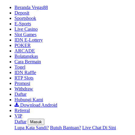
Beranda Vegas88
Deposit
Sportsbook
E-Sports
Live Casino
Slot Games
IDN E-Lottery
POKER
ARCADE
Bolatangkas
Cara Bermain
Togel
IDN Raffle
RTP Slots
Promosi
Withdraw
Daftar
Hubungi Kami
Download Android
Referral
VIP
Daftar
Masuk
Lupa Kata Sandi?
Butuh Bantuan?
Live Chat Di Sini